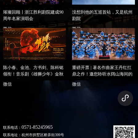
璀璨回顾丨浙江胜利剧院建成90
没想到他的五巡首站，又是杭州
周年名家演唱会
剧院
微信
微信
陈小春、金池、方书剑、陈科铭
重磅开票 | 著名作曲家王丹红扛
领衔！音乐剧《雄狮少年》金秋
鼎之作！邀您聆听水阔山海间的
热血追梦！
吴越风情
微信
微信
0571-85245965
联系电话：
联系地址：杭州市拱墅区桥弄街399号