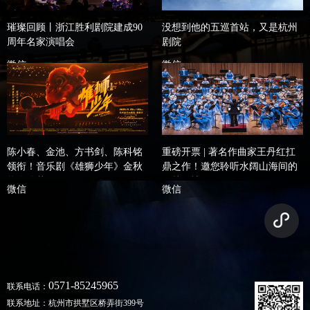
璀璨回顾丨浙江胜利剧院建成90
没想到他的五巡首站，又是杭州
周年名家演唱会
剧院
微信
微信
陈小春、金池、方书剑、陈科铭
重磅开票 | 著名作曲家王丹红扛
领衔！音乐剧《雄狮少年》金秋
鼎之作！邀您聆听水阔山海间的
热血追梦！
吴越风情
微信
微信
0571-85245965
联系电话：
联系地址：杭州市拱墅区桥弄街399号