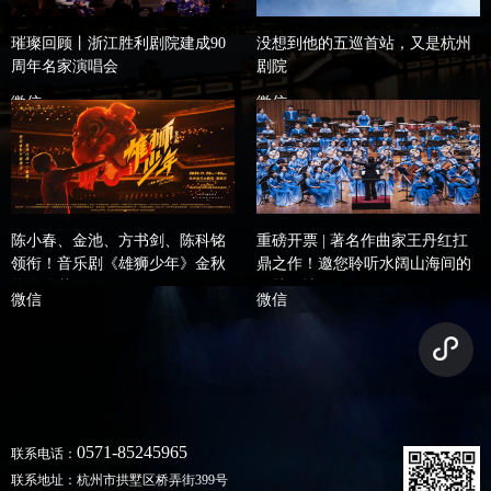
璀璨回顾丨浙江胜利剧院建成90
没想到他的五巡首站，又是杭州
周年名家演唱会
剧院
微信
微信
陈小春、金池、方书剑、陈科铭
重磅开票 | 著名作曲家王丹红扛
领衔！音乐剧《雄狮少年》金秋
鼎之作！邀您聆听水阔山海间的
热血追梦！
吴越风情
微信
微信
0571-85245965
联系电话：
联系地址：杭州市拱墅区桥弄街399号